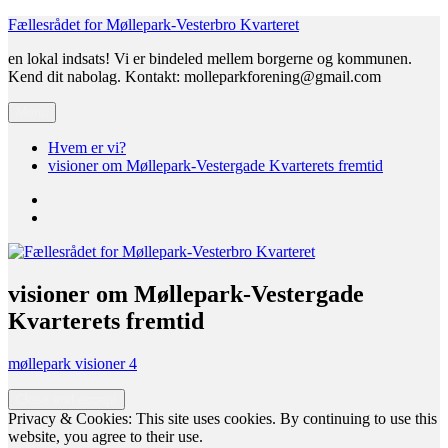
Videre
Fællesrådet for Møllepark-Vesterbro Kvarteret
til
en lokal indsats! Vi er bindeled mellem borgerne og kommunen.
indhold
Kend dit nabolag. Kontakt: molleparkforening@gmail.com
Menu
Hvem er vi?
visioner om Møllepark-Vestergade Kvarterets fremtid
Hvem
er
visioner
vi?
om
Møllepark-
Vestergade
Kvarterets
visioner om Møllepark-Vestergade
fremtid
Kvarterets fremtid
møllepark visioner 4
Privacy & Cookies: This site uses cookies. By continuing to use this
website, you agree to their use.