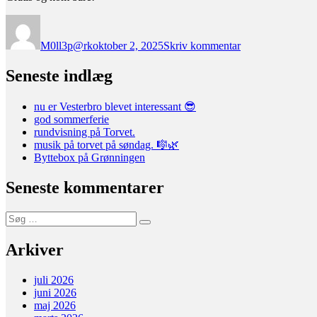
Forfatter
Udgivet
til
Valgmøde
M0ll3p@rk
oktober 2, 2025
Skriv kommentar
–
vores
bydels
Seneste indlæg
liv
nu er Vesterbro blevet interessant 😎
god sommerferie
rundvisning på Torvet.
musik på torvet på søndag. 🎼🌿
Byttebox på Grønningen
Seneste kommentarer
Søg
Søg
efter:
Arkiver
juli 2026
juni 2026
maj 2026