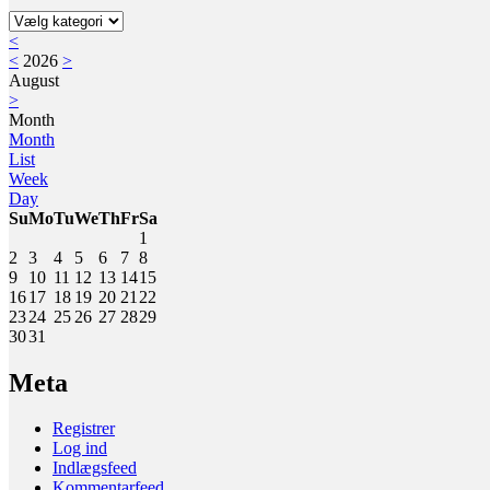
Kategorier
<
<
2026
>
August
>
Month
Month
List
Week
Day
Su
Mo
Tu
We
Th
Fr
Sa
1
2
3
4
5
6
7
8
9
10
11
12
13
14
15
16
17
18
19
20
21
22
23
24
25
26
27
28
29
30
31
Meta
Registrer
Log ind
Indlægsfeed
Kommentarfeed