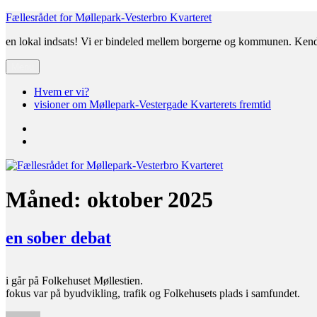
Videre
Fællesrådet for Møllepark-Vesterbro Kvarteret
til
en lokal indsats! Vi er bindeled mellem borgerne og kommunen. Ken
indhold
Menu
Hvem er vi?
visioner om Møllepark-Vestergade Kvarterets fremtid
Hvem
er
visioner
vi?
om
Møllepark-
Vestergade
Kvarterets
Måned:
oktober 2025
fremtid
en sober debat
i går på Folkehuset Møllestien.
fokus var på byudvikling, trafik og Folkehusets plads i samfundet.
Forfatter
Udgivet
til