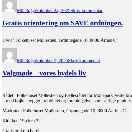
en
M0ll3p@rk
oktober 24, 2025
Skriv kommentar
sober
debat
Gratis orientering om SAVE ordningen.
Hvor? Folkehuset Møllestien, Grønnegade 10, 8000 Århus C
Forfatter
Udgivet
til
Gratis
M0ll3p@rk
oktober 5, 2025
Skriv kommentar
orientering
om
SAVE
Valgmøde – vores bydels liv
ordningen.
Rådet i Folkehuset Møllestien og Fællesrådet for Møllepark-Vesterbr
– med højhusbyggeri, mobilitet og foreningslivet som særlige punkte
Mødested: Folkehuset Møllestien, Grønnegade 10, 8000 Aarhus C
Klokken 19-circa 22
Gratis og kom bare!