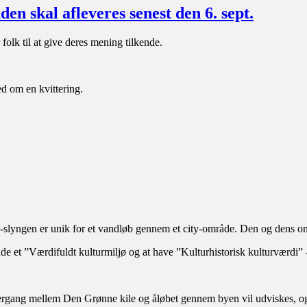
en skal afleveres senest den 6. sept.
folk til at give deres mening tilkende.
d om en kvittering.
slyngen er unik for et vandløb gennem et city-område. Den og dens omg
t ”Værdifuldt kulturmiljø og at have ”Kulturhistorisk kulturværdi” – 
vergang mellem Den Grønne kile og åløbet gennem byen vil udviskes, o