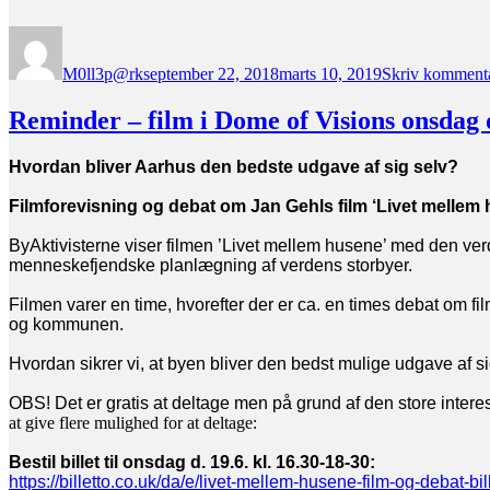
Forfatter
Udgivet
M0ll3p@rk
september 22, 2018
marts 10, 2019
Skriv komment
Reminder – film i Dome of Visions onsdag 
Hvordan bliver Aarhus den bedste udgave af sig selv?
Filmforevisning og debat om Jan Gehls film ‘Livet mellem
ByAktivisterne viser filmen ’Livet mellem husene’ med den ve
menneskefjendske planlægning af verdens storbyer.
Filmen varer en time, hvorefter der er ca. en times debat om f
og kommunen.
Hvordan sikrer vi, at byen bliver den bedst mulige udgave af si
OBS!
Det er gratis at deltage
men på grund af den store interes
at give flere mulighed for at deltage
:
Bestil billet til
onsdag d. 19.6.
kl. 16.30-18-30:
https://billetto.co.uk/da/e/
livet-mellem-husene-film-og-
debat-bil