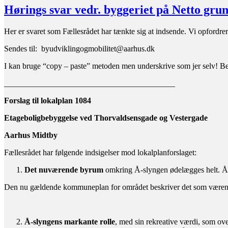
byen?
Hørings svar vedr. byggeriet på Netto grund
Hvad
kan
Her er svaret som Fællesrådet har tænkte sig at indsende. Vi opfordrer 
borgerne
gøre?
Sendes til: byudviklingogmobilitet@aarhus.dk
I kan bruge “copy – paste” metoden men underskrive som jer selv! Be
__________________________________________
Forslag til lokalplan 1084
Etageboligbebyggelse ved Thorvaldsensgade og Vestergade
Aarhus Midtby
Fællesrådet har følgende indsigelser mod lokalplanforslaget:
Det nuværende byrum
omkring Å-slyngen ødelægges helt. Å-
Den nu gældende kommuneplan for området beskriver det som værende e
Å-slyngens markante rolle
, med sin rekreative værdi, som o