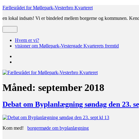
Videre
Fællesrådet for Møllepark-Vesterbro Kvarteret
til
en lokal indsats! Vi er bindeled mellem borgerne og kommunen. Ken
indhold
Menu
Hvem er vi?
visioner om Møllepark-Vestergade Kvarterets fremtid
Hvem
er
visioner
vi?
om
Møllepark-
Vestergade
Kvarterets
Måned:
september 2018
fremtid
Debat om Byplanlægning søndag den 23. se
Kom med!
borgermøde om byplanlægning