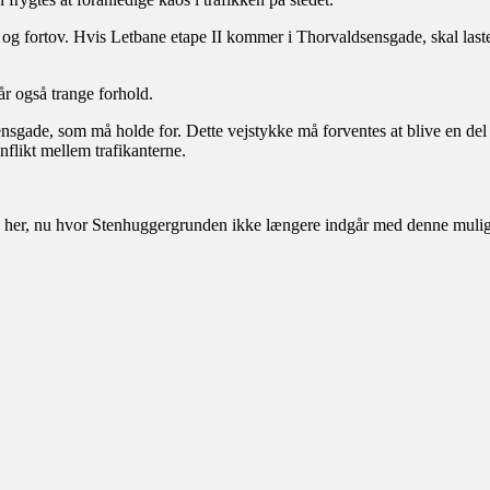
sti og fortov. Hvis Letbane etape II kommer i Thorvaldsensgade, skal l
år også trange forhold.
sgade, som må holde for. Dette vejstykke må forventes at blive en del 
nflikt mellem trafikanterne.
p her, nu hvor Stenhuggergrunden ikke længere indgår med denne muligh