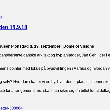
til
Debat
ar
om
Byplanlægning
søndag
den 19.9.18
den
23.
sept
kl
 husene’ onsdag d. 19. september i Dome of Visions
13
rdensberømte danske arkitekt og byplanlægger, Jan Gehl, der i 
ilmens pointer med fokus på byudviklingen i Aarhus
og hvordan v
g selv? Hvordan skaber vi en by, hvor der er plads til mennesker,
se for arrangementerne, skal man sikre sig en billet for at delta
letter-308864