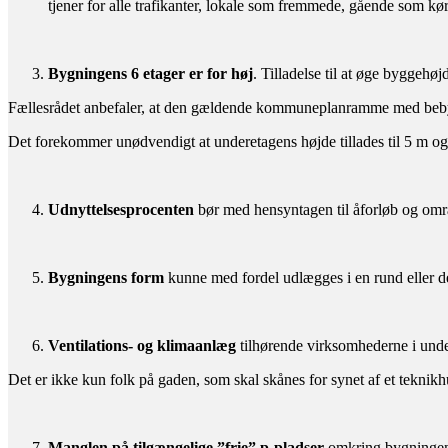
tjener for alle trafikanter, lokale som fremmede, gående som k
Bygningens 6 etager er for høj
. Tilladelse til at øge byggehøjd
Fællesrådet anbefaler, at den gældende kommuneplanramme med bebygg
Det forekommer unødvendigt at underetagens højde tillades til 5 m og ø
Udnyttelsesprocenten
bør med hensyntagen til åforløb og omr
Bygningens form
kunne med fordel udlægges i en rund eller d
Ventilations- og klimaanlæg
tilhørende virksomhederne i undere
Det er ikke kun folk på gaden, som skal skånes for synet af et tekni
Manglen på tilgængelige ”frie” p-pladser
omkring bygningen f