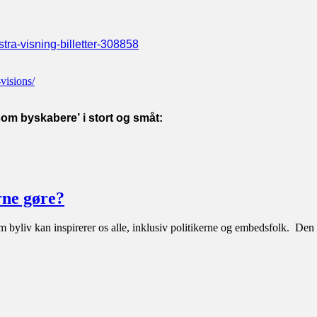
tra-visning-
billetter-308858
visions/
som byskabere’
i stort og småt
:
rne gøre?
byliv kan inspirerer os alle, inklusiv politikerne og embedsfolk. Den 