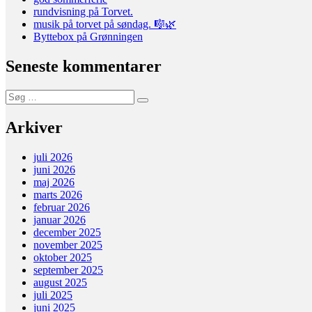
skal
rundvisning på Torvet.
afleveres
musik på torvet på søndag. 🎼🌿
senest
Byttebox på Grønningen
den
6.
Seneste kommentarer
sept.
Søg
Søg
efter:
Arkiver
juli 2026
juni 2026
maj 2026
marts 2026
februar 2026
januar 2026
december 2025
november 2025
oktober 2025
september 2025
august 2025
juli 2025
juni 2025