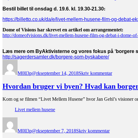
Bestil billet til
onsdag d. 19.6.
kl. 19.30-21.30
:
https://billetto.co.uk/da/e/
livet-mellem-husene-film-og-
debat-eks
Dome of Visions har skrevet en artikel om arrangementet:
http://domeofvisions.dk/livet-
mellem-husene-film-og-debat-i-
dome-of-
Læs mere om ByAktivisterne og vores fokus på ‘borgere 
http://sagerdersamler.dk/
borgere-som-byskabere/
Forfatter
Udgivet
til
Reminder
M0ll3p@rk
september 14, 2018
Skriv kommentar
–
film
i
Hvordan bruger vi byen? Hvad kan borge
Dome
of
Kom og se filmen “Livet Mellem Husene” hvor Jan Gehl’s visioner om 
Visions
onsdag
Livet mellem husene
den
19.9.18
Forfatter
Udgivet
til
Hvordan
M0ll3p@rk
september 7, 2018
Skriv kommentar
bruger
vi