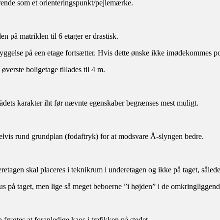
ørende som et orienteringspunkt/pejlemærke.
en på matriklen til 6 etager er drastisk.
else på een etage fortsætter. Hvis dette ønske ikke imødekommes polit
verste boligetage tillades til 4 m.
ådets karakter iht før nævnte egenskaber begrænses mest muligt.
elvis rund grundplan (fodaftryk) for at modsvare Å-slyngen bedre.
tagen skal placeres i teknikrum i underetagen og ikke på taget, således 
khus på taget, men lige så meget beboerne ”i højden” i de omkringligge
rygtes at foranledige kaos i trafikken på stedet.