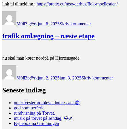
link til tilmelding :
https://pretix.eu/mso-aarhus/flok-moellestien/
Forfatter
Udgivet
til
idérige
M0ll3p@rk
juni 6, 2025
Skriv kommentar
til
Folkehuset
Møllestien?
trafik omlægning – næste etape
nu skal man kører nordpå på Hjortensgade
Forfatter
Udgivet
til
trafik
M0ll3p@rk
juni 2, 2025
juni 3, 2025
Skriv kommentar
omlægni
–
næste
Seneste indlæg
etape
nu er Vesterbro blevet interessant 😎
god sommerferie
rundvisning på Torvet.
musik på torvet på søndag. 🎼🌿
Byttebox på Grønningen