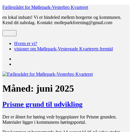
Videre
Fællesrådet for Møllepark-Vesterbro Kvarteret
til
en lokal indsats! Vi er bindeled mellem borgerne og kommunen.
indhold
Kend dit nabolag. Kontakt: molleparkforening@gmail.com
Menu
Hvem er vi?
visioner om Møllepark-Vestergade Kvarterets fremtid
Hvem
er
visioner
vi?
om
Møllepark-
Vestergade
Kvarterets
Måned:
juni 2025
fremtid
Prisme grund til udvikling
Der er åbnet for høring vedr byggeplaner for Prisme grunden.
Materialer ligger i kommunens høringsportal.