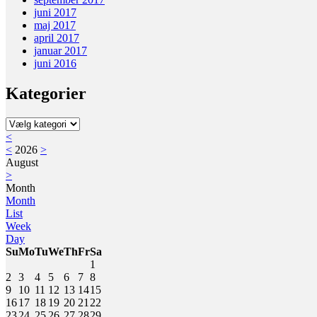
juni 2017
maj 2017
april 2017
januar 2017
juni 2016
Kategorier
Kategorier
<
<
2026
>
August
>
Month
Month
List
Week
Day
Su
Mo
Tu
We
Th
Fr
Sa
1
2
3
4
5
6
7
8
9
10
11
12
13
14
15
16
17
18
19
20
21
22
23
24
25
26
27
28
29