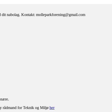
d dit nabolag. Kontakt: molleparkforening@gmail.com
onære.
n ny rådmand for Teknik og Miljø
her