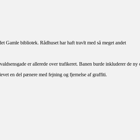
gte
rgerinddragelse
sket!
det Gamle bibliotek. Rådhuset har haft travlt med så meget andet
horvaldsensgade er allerede over trafikeret. Banen burde inkluderer de 
vet en del pænere med fejning og fjernelse af graffiti.