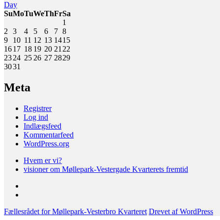
Day
Su
Mo
Tu
We
Th
Fr
Sa
1
2
3
4
5
6
7
8
9
10
11
12
13
14
15
16
17
18
19
20
21
22
23
24
25
26
27
28
29
30
31
Meta
Registrer
Log ind
Indlægsfeed
Kommentarfeed
WordPress.org
Hvem er vi?
visioner om Møllepark-Vestergade Kvarterets fremtid
Hvem
er
visioner
vi?
om
Fællesrådet for Møllepark-Vesterbro Kvarteret
Drevet af WordPress
Møllepark-