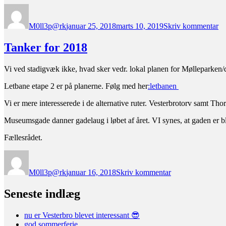
Forfatter
Udgivet
til
Æ
M0ll3p@rk
januar 25, 2018
marts 10, 2019
Skriv kommentar
bo
er
øn
Tanker for 2018
Vi ved stadigvæk ikke, hvad sker vedr. lokal planen for Mølleparken/
Letbane etape 2 er på planerne. Følg med her
:letbanen
Vi er mere interesserede i de alternative ruter. Vesterbrotorv samt T
Museumsgade danner gadelaug i løbet af året. VI synes, at gaden er ble
Fællesrådet.
Forfatter
Udgivet
til
Tanker
M0ll3p@rk
januar 16, 2018
Skriv kommentar
for
2018
Seneste indlæg
nu er Vesterbro blevet interessant 😎
god sommerferie