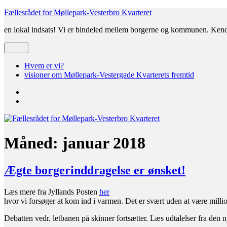
Videre
Fællesrådet for Møllepark-Vesterbro Kvarteret
til
en lokal indsats! Vi er bindeled mellem borgerne og kommunen. Ken
indhold
Menu
Hvem er vi?
visioner om Møllepark-Vestergade Kvarterets fremtid
Hvem
er
visioner
vi?
om
Møllepark-
Vestergade
Kvarterets
Måned:
januar 2018
fremtid
Ægte borgerinddragelse er ønsket!
Læs mere fra Jyllands Posten
her
hvor vi forsøger at kom ind i varmen. Det er svært uden at være milli
Debatten vedr. letbanen på skinner fortsætter. Læs udtalelser fra de