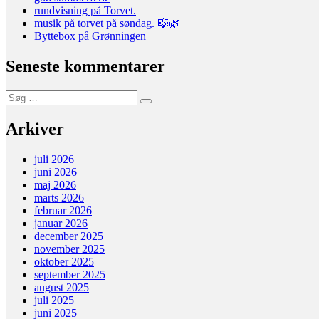
rundvisning på Torvet.
musik på torvet på søndag. 🎼🌿
Byttebox på Grønningen
Seneste kommentarer
Søg
Søg
efter:
Arkiver
juli 2026
juni 2026
maj 2026
marts 2026
februar 2026
januar 2026
december 2025
november 2025
oktober 2025
september 2025
august 2025
juli 2025
juni 2025