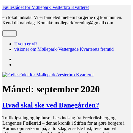
Videre
Fællesrådet for Møllepark-Vesterbro Kvarteret
til
en lokal indsats! Vi er bindeled mellem borgerne og kommunen.
indhold
Kend dit nabolag. Kontakt: molleparkforening@gmail.com
Menu
Hvem er vi?
visioner om Møllepark-Vestergade Kvarterets fremtid
Hvem
er
visioner
vi?
om
Møllepark-
Vestergade
Kvarterets
Måned:
september 2020
fremtid
Hvad skal ske ved Banegården?
Trafik løsning og højhuse. Læs indslag fra Frederiksbjerg og
Langenæs Fællesråd – denne kronik i Stiften for at gøre borgere i
Aarhus opmærksom på, at torsdag er sidste frist, hvis man vil