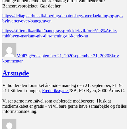
bidrage til den demokratiske dialog om . hvad mener du?
Banegravsprojektet. Gør det her:
https://deltag.aarhus.dk/hoering/debatoplaeg-overdaekning-og-nyt-
bykvarter-over-banegraven
https://stiften.dk/artikel/banegravsprojektet-vil-fort%C3%A6tte-
midtbyen-markant-giv-din-mening-til-kende-nu
Forfatter
Udgivet
M0ll3p@rk
september 21, 2020
september 21, 2020
Skriv
til
kommentar
Hvad
skal
Årsmøde
ske
ved
Vi holder den forsinket årsmøde mandag den 21. september, kl 19-
Banegården?
21 i Stiften Loungen,
Frederiksgade
78B, FO Byen, 8000 Århus C.
Vi ser gerne nye ,såvel som etablerede medborgere. Husk at
medlemskabet er gratis – vi vil bare gerne have samarbejde og fælles
informationsdeling.
Forfatter
Udgivet