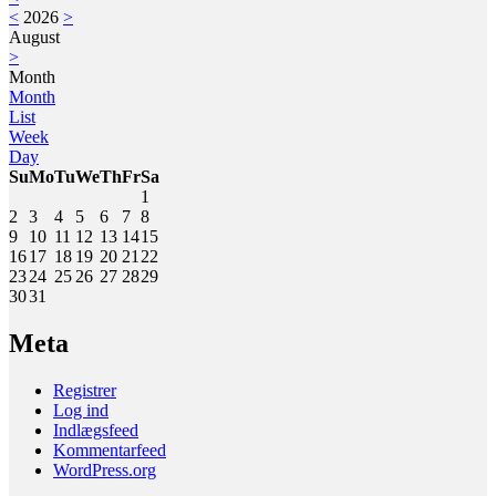
<
2026
>
August
>
Month
Month
List
Week
Day
Su
Mo
Tu
We
Th
Fr
Sa
1
2
3
4
5
6
7
8
9
10
11
12
13
14
15
16
17
18
19
20
21
22
23
24
25
26
27
28
29
30
31
Meta
Registrer
Log ind
Indlægsfeed
Kommentarfeed
WordPress.org