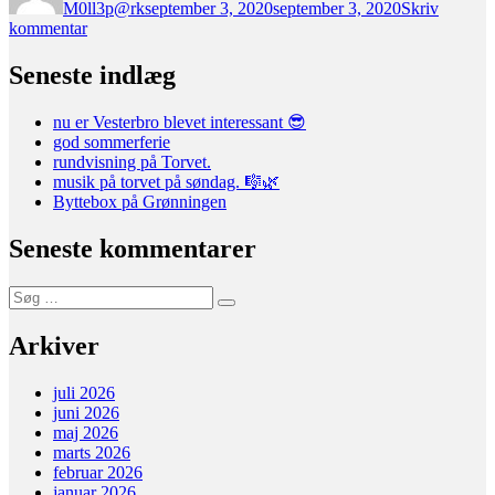
M0ll3p@rk
september 3, 2020
september 3, 2020
Skriv
til
kommentar
Årsmøde
Seneste indlæg
nu er Vesterbro blevet interessant 😎
god sommerferie
rundvisning på Torvet.
musik på torvet på søndag. 🎼🌿
Byttebox på Grønningen
Seneste kommentarer
Søg
Søg
efter:
Arkiver
juli 2026
juni 2026
maj 2026
marts 2026
februar 2026
januar 2026